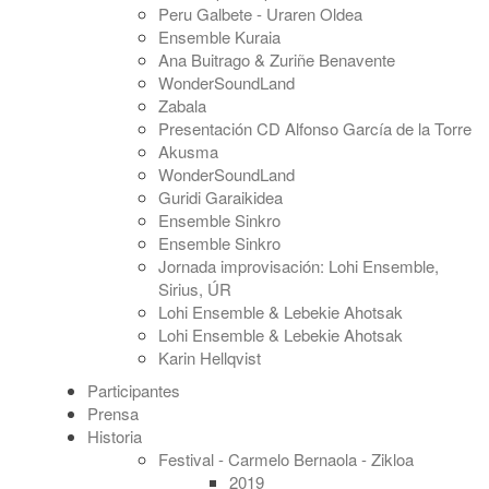
Peru Galbete - Uraren Oldea
Ensemble Kuraia
Ana Buitrago & Zuriñe Benavente
WonderSoundLand
Zabala
Presentación CD Alfonso García de la Torre
Akusma
WonderSoundLand
Guridi Garaikidea
Ensemble Sinkro
Ensemble Sinkro
Jornada improvisación: Lohi Ensemble,
Sirius, ÚR
Lohi Ensemble & Lebekie Ahotsak
Lohi Ensemble & Lebekie Ahotsak
Karin Hellqvist
Participantes
Prensa
Historia
Festival - Carmelo Bernaola - Zikloa
2019