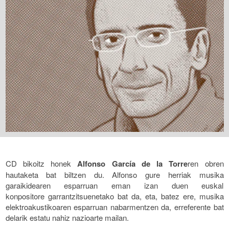
CD bikoitz honek
Alfonso García de la Torre
ren obren
hautaketa bat biltzen du. Alfonso gure herriak musika
garaikidearen esparruan eman izan duen euskal
konpositore garrantzitsuenetako bat da, eta, batez ere, musika
elektroakustikoaren esparruan nabarmentzen da, erreferente bat
delarik estatu nahiz nazioarte mailan.