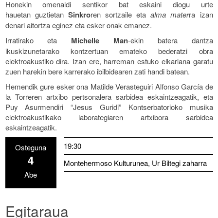
Honekin omenaldi sentikor bat eskaini diogu urte
hauetan guztietan
Sinkro
ren sortzaile eta
alma mater
ra izan
denari aitortza eginez eta esker onak emanez.
Irratirako eta
Michelle Man
-ekin batera dantza
ikuskizunetarako kontzertuan emateko bederatzi obra
elektroakustiko dira. Izan ere, harreman estuko elkarlana garatu
zuen harekin bere karrerako ibilbidearen zati handi batean.
Hemendik gure esker ona Matilde Verasteguiri Alfonso García de
la Torreren artxibo pertsonalera sarbidea eskaintzeagatik, eta
Puy Asurmendiri “Jesus Guridi” Kontserbatorioko musika
elektroakustikako laborategiaren artxibora sarbidea
eskaintzeagatik.
19:30
Osteguna
4
Montehermoso Kulturunea, Ur Biltegi zaharra
Abe
Egitaraua