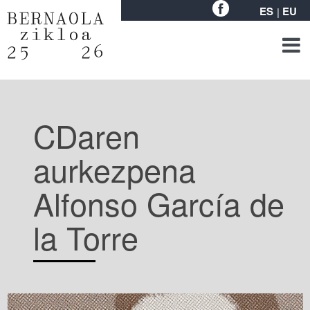
ES
EU
CDaren
aurkezpena
Alfonso García de
la Torre