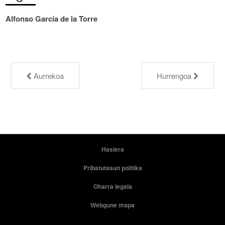
Alfonso García de la Torre
Aurrekoa
Hurrengoa
Hasiera
Pribatutasun politika
Oharra legala
Webgune mapa