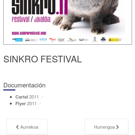
SINKRO FESTIVAL
Documentación
Cartel
2011
Flyer
2011
Aurrekoa
Hurrengoa