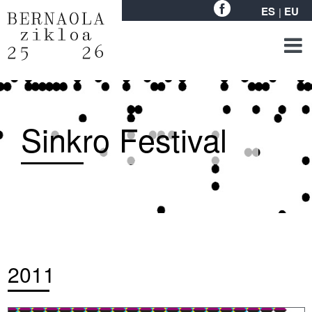
ES
EU
Sinkro Festival
2011