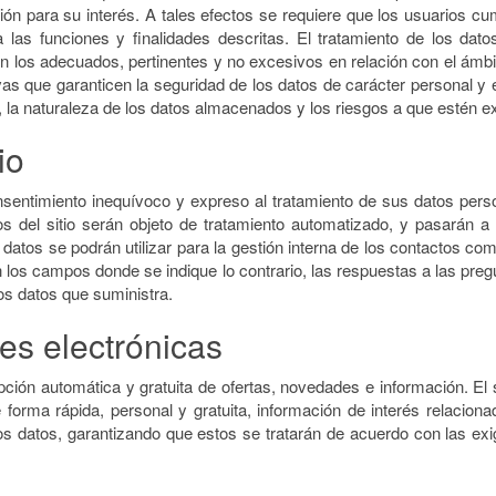
ión para su interés. A tales efectos se requiere que los usuarios cum
ra las funciones y finalidades descritas. El tratamiento de los da
 los adecuados, pertinentes y no excesivos en relación con el ámbito
as que garanticen la seguridad de los datos de carácter personal y e
a, la naturaleza de los datos almacenados y los riesgos a que estén e
io
consentimiento inequívoco y expreso al tratamiento de sus datos per
rios del sitio serán objeto de tratamiento automatizado, y pasarán
datos se podrán utilizar para la gestión interna de los contactos co
 los campos donde se indique lo contrario, las respuestas a las pre
s datos que suministra.
es electrónicas
ión automática y gratuita de ofertas, novedades e información. El s
forma rápida, personal y gratuita, información de interés relacionad
 datos, garantizando que estos se tratarán de acuerdo con las exige