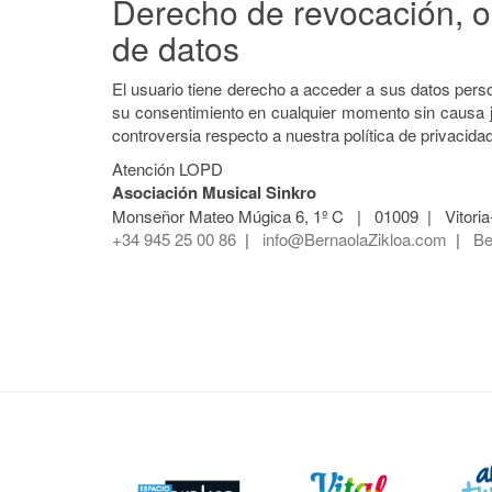
Derecho de revocación, op
de datos
El usuario tiene derecho a acceder a sus datos person
su consentimiento en cualquier momento sin causa ju
controversia respecto a nuestra política de privacidad
Atención LOPD
Asociación Musical Sinkro
Monseñor Mateo Múgica 6
,
1º C
|
01009
|
Vitori
+34 945 25 00 86
|
info@BernaolaZikloa.com
|
Be